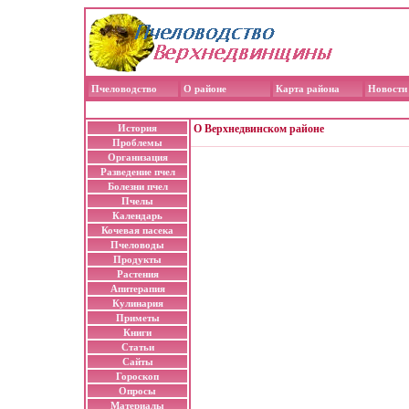
Пчеловодство
О районе
Карта района
Новости
История
О Верхнедвинском районе
Проблемы
Организация
Разведение пчел
Болезни пчел
Пчелы
Календарь
Кочевая пасека
Пчеловоды
Продукты
Растения
Апитерапия
Кулинария
Приметы
Книги
Статьи
Сайты
Гороскоп
Опросы
Материалы