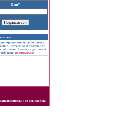
Имя*
ассылки
ьно организовать свою пасеку
ажное, интересное и полезное об
 собственной пасеки с доставкой
овый ящик.
подписаться:
ерхнедвинщины
и со
ссылкой на