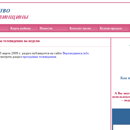
Карта района
Новости
Каталог пасек
Куплю-продам
а телевидения на неделю
3 марта 2009 г. раздел публикуется на сайте
Верхнедвинск.info
.
мотреть раздел
программа телевидения
.
Как 
А Вы знае
использова
– под