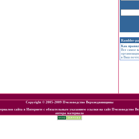
Rambler-р
Как правил
Все самое в
организации
в Ваш почт
Copyright © 2005-2009 Пчеловодство Верхнедвинщины
ериалов сайта в Интернете с обязательным указанием ссылки на сайт
Пчеловодство В
автора материала