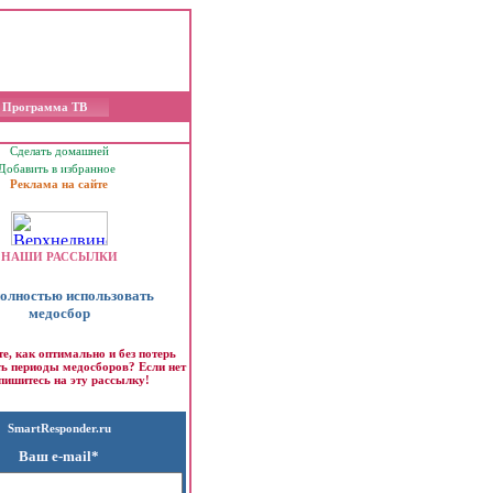
Программа ТВ
Сделать домашней
Добавить в избранное
Реклама на сайте
НАШИ РАССЫЛКИ
полностью использовать
медосбор
те, как оптимально и без потерь
ть периоды медосборов? Если нет
пишитесь на эту рассылку!
SmartResponder.ru
Ваш e-mail*