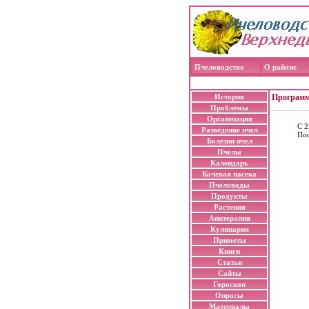
Пчеловодство
О районе
История
Программ
Проблемы
Организация
С 2
Разведение пчел
Пос
Болезни пчел
Пчелы
Календарь
Кочевая пасека
Пчеловоды
Продукты
Растения
Апитерапия
Кулинария
Приметы
Книги
Статьи
Сайты
Гороскоп
Опросы
Материалы